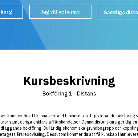
rukorg
Jag vill veta mer
Samtliga dist
E1
Certifie
E2
Certifi
E3
Certifie
E4
Certifie
Redovis
E5
Certifi
E7
Bokförin
E8
Bokförin
Kursbeskrivning
E9
Löneadm
E10
Budgeter
E11
Effektiv
Bokföring 1 - Distans
E12
Certifie
E13
Projekt
E14
Ekonomi
E15
Ekonomi 
sen kommer du att kunna sköta ett mindre företags löpande bokföring v
E16
Organisa
turor samt övriga enklare affärshändelser. Denna distanskurs ger dig en
E17
Affärsek
rundläggande bokföring. Du lär dig ekonomiska grundbegrepp och kopplin
E18
Ekonomi
etagets årsredovisning. Dessutom kommer du att få kunskap i hur lever
E19
Räkensk