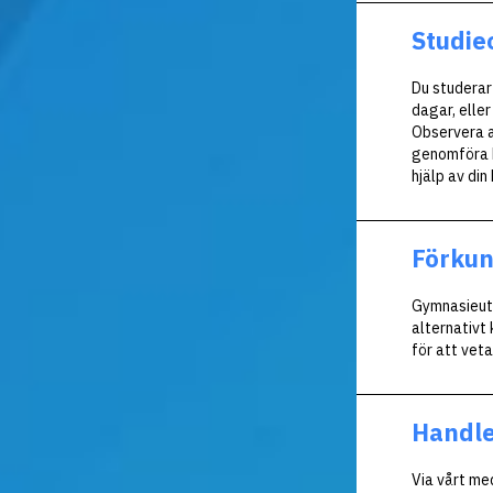
Studie
Du studerar
dagar, eller
Observera a
genomföra ku
hjälp av din
Förku
Gymnasieutb
alternativt
för att veta 
Handl
Via vårt me