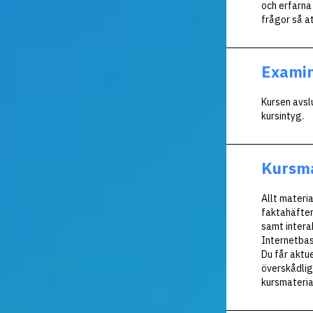
och erfarna
frågor så at
Examin
Kursen avsl
kursintyg.
Kursma
Allt materia
faktahäften 
samt interak
Internetbas
Du får aktue
överskådligt
kursmateria