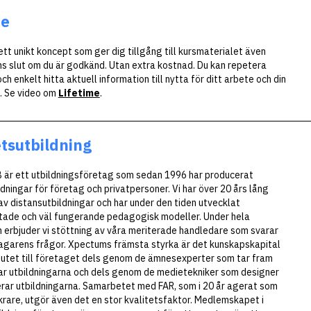
me
ett unikt koncept som ger dig tillgång till kursmaterialet även
ns slut om du är godkänd.
Utan extra kostnad. Du kan repetera
och enkelt hitta aktuell information till nytta för ditt arbete och din
. Se video om
Lifetime
.
etsutbildning
är ett utbildningsföretag som sedan 1996 har producerat
dningar för företag och privatpersoner. Vi har över 20 års lång
av distansutbildningar och har under den tiden utvecklat
ade och väl fungerande pedagogisk modeller. Under hela
n erbjuder vi stöttning av våra meriterade handledare som svarar
agarens frågor. Xpectums främsta styrka är det kunskapskapital
nutet till företaget dels genom de ämnesexperter som tar fram
ar utbildningarna och dels genom de medietekniker som designer
rar utbildningarna. Samarbetet med FAR, som i 20 år agerat som
krare, utgör även det en stor kvalitetsfaktor. Medlemskapet i