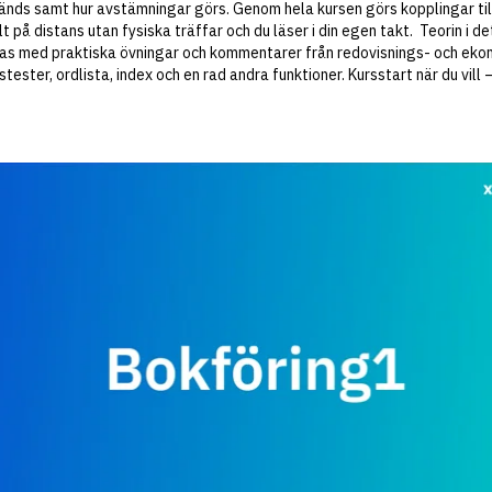
nds samt hur avstämningar görs. Genom hela kursen görs kopplingar til
E20
Investe
lt på distans utan fysiska träffar och du läser i din egen takt. Teorin i de
E21
Kalkyler
as med praktiska övningar och kommentarer från redovisnings- och eko
tester, ordlista, index och en rad andra funktioner. Kursstart när du vill 
J5
Diplome
J6
Affärsju
J7
Associa
J8
Avtalsrä
J9
Arbetsr
J10
Marknad
J11
Diplomer
M8
Marknads
M9
Strategi
M10
Mera vä
M11
Mera säl