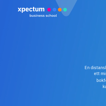
En distans
ett mi
bokf
k