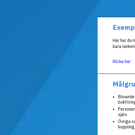
Exempe
Här har du m
bara länken
Klicka här
Målgr
Blivande
bokförin
Personer
själv.
Övriga s
koppling 