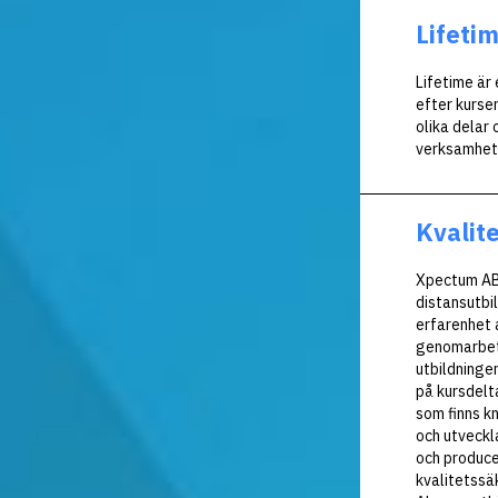
Lifeti
Lifetime är 
efter kurse
olika delar 
verksamhet
Kvalit
Xpectum AB 
distansutbil
erfarenhet 
genomarbet
utbildninge
på kursdelt
som finns k
och utveckl
och produce
kvalitetssä