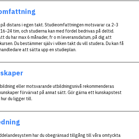
omfattning
 på distans i egen takt. Studieomfattningen motsvarar ca 2-3
 16-24 tim, och studierna kan med fördel bedrivas på deltid.
tt du har max 6 månader, fr o m leveransdatum, på dig att
rsen. Du bestämmer själv i vilken takt du vill studera. Du kan få
 handledare att sätta upp en studieplan.
nskaper
ildning eller motsvarande utbildningsnivå rekommenderas
 kunskaper förvärvat på annat sätt. Gör gärna ett
kunskapstest
hur du ligger till.
edning
ddelandesystem har du obegränsad tillgång till våra omtyckta