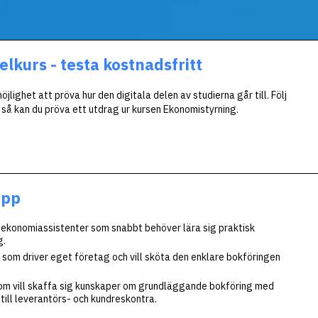
lkurs - testa kostnadsfritt
öjlighet att pröva hur den digitala delen av studierna går till. Följ
 så kan du pröva ett utdrag ur kursen Ekonomistyrning.
upp
 ekonomiassistenter som snabbt behöver lära sig praktisk
g.
 som driver eget företag och vill sköta den enklare bokföringen
om vill skaffa sig kunskaper om grundläggande bokföring med
till leverantörs- och kundreskontra.