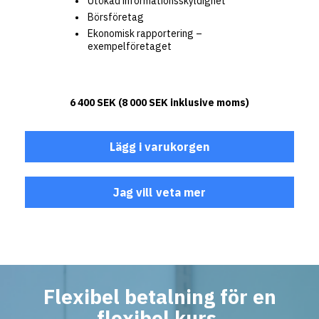
Utökad informationsskyldighet
Börsföretag
Ekonomisk rapportering –
exempelföretaget
6 400
SEK
(
8 000
SEK
inklusive moms)
Lägg i varukorgen
Jag vill veta mer
Flexibel betalning för en
flexibel kurs.