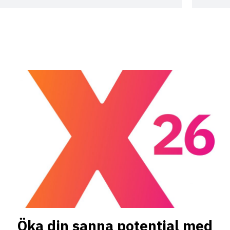
E18
Ekonomistyrning
E19
Räkenskapsanalys
E20
Investering & Lönsamhet
E21
Kalkylering & Prissättning
J5
Diplomerad Paralegal
J6
Affärsjuridik
J7
Associationsrätt
J8
Avtalsrätt & Köprätt
J9
Arbetsrätt
J10
Marknadsrätt & Immaterialrätt
J11
Diplomerad Juristassistent
M8
Marknadsföring & Försäljning
M9
Strategisk Marknadsföring
M10
Mera värd
M11
Mera sälj
Öka din sanna potential med