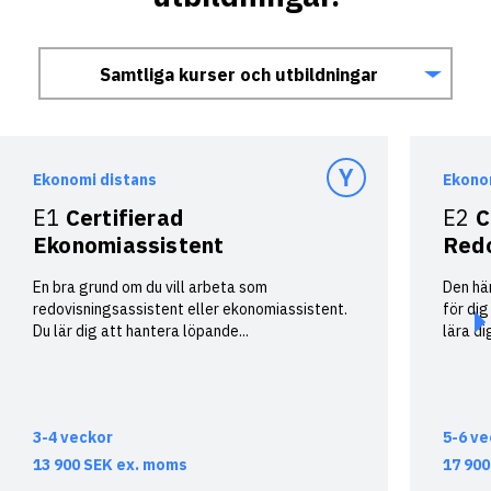
Samtliga kurser och utbildningar
E1
Certifierad Ekonomiassistent
E2
Certifierad Redovisningsekonom
Ekonomi distans
Ekono
E3
Certifierad Löneadministratör
E4
Certifierad Styr- & Redovisningsekonom
E1
Certifierad
E2
C
E5
Certifierad Företagsekonom
Ekonomiassistent
Red
E6
Bokföring 1
E7
Bokföring 2
En bra grund om du vill arbeta som
Den hä
E8
Bokföring 3
redovisningsassistent eller ekonomiassistent.
för dig
E9
Löneadministration
Du lär dig att hantera löpande...
lära di
E10
Budgetering i praktiken
E11
Effektiv Finansiering
E12
Certifierad Finansekonom
E13
Projektekonomi
E14
Ekonomi för icke Ekonomer
3-4 veckor
5-6 ve
E15
Ekonomi för chefer
E16
Organisation & Ledarskap
13 900
SEK
ex. moms
17 90
E17
Affärsekonomi för tekniker