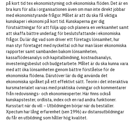
E14
Ekonomi för icke Ekonomer
på kort tid tex ekonomistyrning och ekonomiska flöden. Det är en
E16
Organisation & Ledarskap
bra kurs för alla i organisationen även om man inte direkt jobbar
E17
Affärsekonomi för tekniker
med ekonomistyrande frågor. Målet är att du ska få viktiga
E18
Ekonomistyrning
kunskaper i ekonomi på kort tid. Kunskaperna ger dig
E19
Räkenskapsanalys
förutsättningar för att följa upp och planera en verksamhet samt
E20
Investering & Lönsamhet
att skaffa bättre underlag för beslutsfattande i ekonomiska
E21
Kalkylering & Prissättning
frågor. Du lär dig vad som driver ett företags lönsamhet, hur
man styr företaget med nyckeltal och hur man läser ekonomiska
J5
Diplomerad Paralegal
rapporter samt sambanden bakom lönsamheten,
J6
Affärsjuridik
kassaflödesanalys och kapitalbindning, kostnadsanalys,
J7
Associationsrätt
investeringsbeslut och budgetarbete.
Målet är du ska kunna vara
J8
Avtalsrätt & Köprätt
med att öka lönsamheten genom bättre förståelse för de
J9
Arbetsrätt
ekonomiska flödena. Därutöver lär du dig använda det
J10
Marknadsrätt & Immaterialrätt
ekonomiska språket på ett effektivt sätt. Teorin i det interaktiva
J11
Diplomerad Juristassistent
kursmaterialet varvas med praktiska övningar och kommentarer
från redovisnings- och ekonomiexperter. Här finns också
M8
Marknadsföring & Försäljning
kunskapstester, ordlista, index och en rad andra funktioner.
M9
Strategisk Marknadsföring
Kursstart när du vill – Utbildningen börjar när du beställer.
M10
Mera värd
Xpectum har lång erfarenhet (sen 1996) av distansutbildningar
M11
Mera sälj
du får en utbildning som håller hög kvalitet.