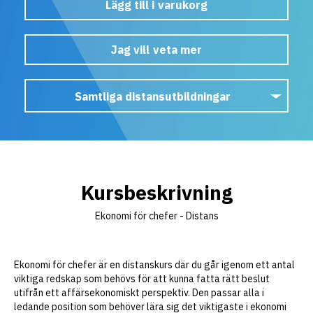
Lägg till i varukorg
Jag vill veta mer
Samtliga distansutbildningar
E1
Certifierad Ekonomiassistent
E2
Certifierad Redovisningsekonom
E3
Certifierad Löneadministratör
E4
Certifierad Styr- & Redovisningsekonom
Kursbeskrivning
E5
Certifierad Företagsekonom
E6
Bokföring 1
Ekonomi för chefer - Distans
E7
Bokföring 2
E8
Bokföring 3
E9
Löneadministration
E10
Budgetering i praktiken
Ekonomi för chefer är en distanskurs där du går igenom ett antal
E11
Effektiv Finansiering
viktiga redskap som behövs för att kunna fatta rätt beslut
E12
Certifierad Finansekonom
utifrån ett affärsekonomiskt perspektiv. Den passar alla i
E13
Projektekonomi
ledande position som behöver lära sig det viktigaste i ekonomi